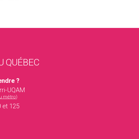
DU QUÉBEC
endre ?
erri-UQAM
du métro
)
0 et 125