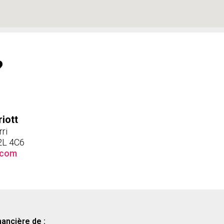
?
riott
ri
2L 4C6
.com
nancière de :