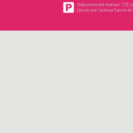
Stationnement intérieur 17$/ j
(accès par l’avenue Savoie et l