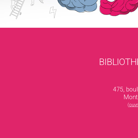
BIBLIOTH
475, bou
Mont
(
ouv