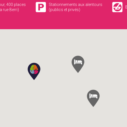
our, 400 places
Stationnements aux alentours
B
a rue Berri)
(publics et privés)